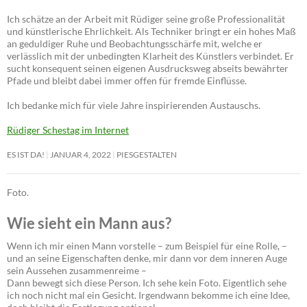
Ich schätze an der Arbeit mit Rüdiger seine große Professionalität
und künstlerische Ehrlichkeit. Als Techniker bringt er ein hohes Maß
an geduldiger Ruhe und Beobachtungsschärfe mit, welche er
verlässlich mit der unbedingten Klarheit des Künstlers verbindet. Er
sucht konsequent seinen eigenen Ausdrucksweg abseits bewährter
Pfade und bleibt dabei immer offen für fremde Einflüsse.
Ich bedanke mich für viele Jahre inspirierenden Austauschs.
Rüdiger Schestag im Internet
ES IST DA!
JANUAR 4, 2022
PIESGESTALTEN
Foto.
Wie sieht ein Mann aus?
Wenn ich mir einen Mann vorstelle – zum Beispiel für eine Rolle, –
und an seine Eigenschaften denke, mir dann vor dem inneren Auge
sein Aussehen zusammenreime –
Dann bewegt sich diese Person. Ich sehe kein Foto. Eigentlich sehe
ich noch nicht mal ein Gesicht. Irgendwann bekomme ich eine Idee,