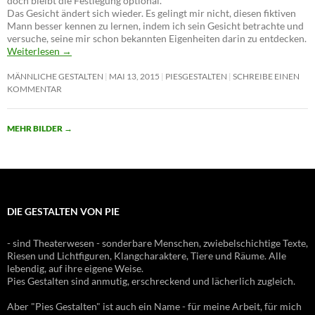
doch bleibt die Festlegung optional.
Das Gesicht ändert sich wieder. Es gelingt mir nicht, diesen fiktiven
Mann besser kennen zu lernen, indem ich sein Gesicht betrachte und
versuche, seine mir schon bekannten Eigenheiten darin zu entdecken.
Weiterlesen
→
MÄNNLICHE GESTALTEN
MAI 13, 2015
PIESGESTALTEN
SCHREIBE EINEN
KOMMENTAR
MEHR BILDER
→
DIE GESTALTEN VON PIE
- sind Theaterwesen - sonderbare Menschen, zwiebelschichtige Texte,
Riesen und Lichtfiguren, Klangcharaktere, Tiere und Räume. Alle
lebendig, auf ihre eigene Weise.
Pies Gestalten sind anmutig, erschreckend und lächerlich zugleich.
Aber "Pies Gestalten" ist auch ein Name - für meine Arbeit, für mich