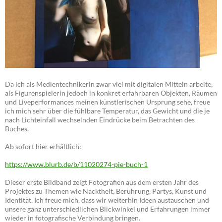
Da ich als Medientechnikerin zwar viel mit digitalen Mitteln arbeite,
als Figurenspielerin jedoch in konkret erfahrbaren Objekten, Räumen
und Liveperformances meinen künstlerischen Ursprung sehe, freue
ich mich sehr über die fühlbare Temperatur, das Gewicht und die je
nach Lichteinfall wechselnden Eindrücke beim Betrachten des
Buches.
Ab sofort hier erhältlich:
https://www.blurb.de/b/11020274-pie-buch-1
Dieser erste Bildband zeigt Fotografien aus dem ersten Jahr des
Projektes zu Themen wie Nacktheit, Berührung, Partys, Kunst und
Identität. Ich freue mich, dass wir weiterhin Ideen austauschen und
unsere ganz unterschiedlichen Blickwinkel und Erfahrungen immer
wieder in fotografische Verbindung bringen.