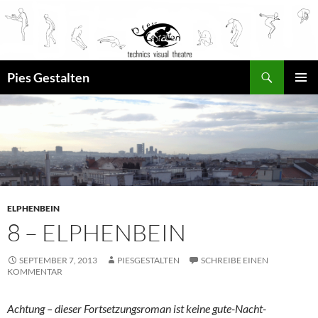
Suchen
Pies Gestalten
ZUM
PRIMÄR
INHALT
MENÜ
SPRINGEN
ELPHENBEIN
8 – ELPHENBEIN
SEPTEMBER 7, 2013
PIESGESTALTEN
SCHREIBE EINEN
KOMMENTAR
Achtung – dieser Fortsetzungsroman ist keine gute-Nacht-