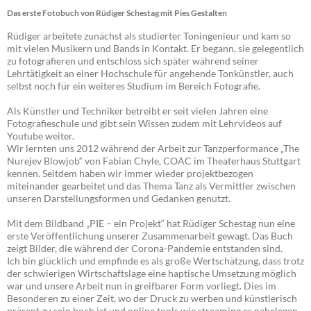
Das erste Fotobuch von Rüdiger Schestag mit Pies Gestalten
Rüdiger arbeitete zunächst als studierter Toningenieur und kam so
mit vielen Musikern und Bands in Kontakt. Er begann, sie gelegentlich
zu fotografieren und entschloss sich später während seiner
Lehrtätigkeit an einer Hochschule für angehende Tonkünstler, auch
selbst noch für ein weiteres Studium im Bereich Fotografie.
Als Künstler und Techniker betreibt er seit vielen Jahren eine
Fotografieschule und gibt sein Wissen zudem mit Lehrvideos auf
Youtube weiter.
Wir lernten uns 2012 während der Arbeit zur Tanzperformance „The
Nurejev Blowjob“ von Fabian Chyle, COAC im Theaterhaus Stuttgart
kennen. Seitdem haben wir immer wieder projektbezogen
miteinander gearbeitet und das Thema Tanz als Vermittler zwischen
unseren Darstellungsformen und Gedanken genutzt.
Mit dem Bildband „PIE – ein Projekt“ hat Rüdiger Schestag nun eine
erste Veröffentlichung unserer Zusammenarbeit gewagt. Das Buch
zeigt Bilder, die während der Corona-Pandemie entstanden sind.
Ich bin glücklich und empfinde es als große Wertschätzung, dass trotz
der schwierigen Wirtschaftslage eine haptische Umsetzung möglich
war und unsere Arbeit nun in greifbarer Form vorliegt. Dies im
Besonderen zu einer Zeit, wo der Druck zu werben und künstlerisch
präsent zu sein hoch ist und online tools wie streaming es nahelegen,