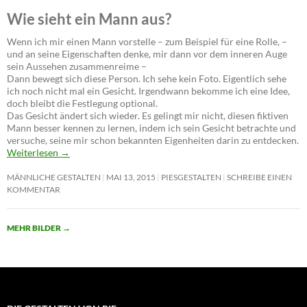
Wie sieht ein Mann aus?
Wenn ich mir einen Mann vorstelle – zum Beispiel für eine Rolle, –
und an seine Eigenschaften denke, mir dann vor dem inneren Auge
sein Aussehen zusammenreime –
Dann bewegt sich diese Person. Ich sehe kein Foto. Eigentlich sehe
ich noch nicht mal ein Gesicht. Irgendwann bekomme ich eine Idee,
doch bleibt die Festlegung optional.
Das Gesicht ändert sich wieder. Es gelingt mir nicht, diesen fiktiven
Mann besser kennen zu lernen, indem ich sein Gesicht betrachte und
versuche, seine mir schon bekannten Eigenheiten darin zu entdecken.
Weiterlesen
→
MÄNNLICHE GESTALTEN
MAI 13, 2015
PIESGESTALTEN
SCHREIBE EINEN
KOMMENTAR
MEHR BILDER
→