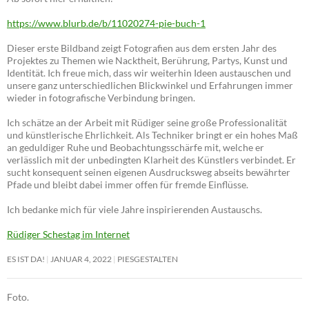
https://www.blurb.de/b/11020274-pie-buch-1
Dieser erste Bildband zeigt Fotografien aus dem ersten Jahr des
Projektes zu Themen wie Nacktheit, Berührung, Partys, Kunst und
Identität. Ich freue mich, dass wir weiterhin Ideen austauschen und
unsere ganz unterschiedlichen Blickwinkel und Erfahrungen immer
wieder in fotografische Verbindung bringen.
Ich schätze an der Arbeit mit Rüdiger seine große Professionalität
und künstlerische Ehrlichkeit. Als Techniker bringt er ein hohes Maß
an geduldiger Ruhe und Beobachtungsschärfe mit, welche er
verlässlich mit der unbedingten Klarheit des Künstlers verbindet. Er
sucht konsequent seinen eigenen Ausdrucksweg abseits bewährter
Pfade und bleibt dabei immer offen für fremde Einflüsse.
Ich bedanke mich für viele Jahre inspirierenden Austauschs.
Rüdiger Schestag im Internet
ES IST DA!
JANUAR 4, 2022
PIESGESTALTEN
Foto.