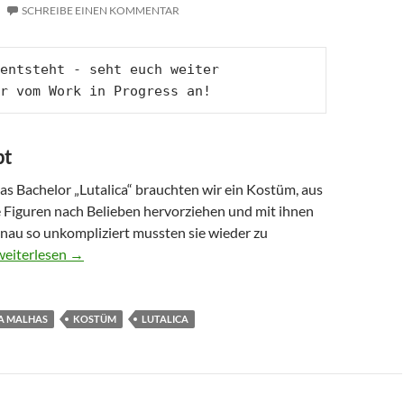
SCHREIBE EINEN KOMMENTAR
entsteht - seht euch weiter 
r vom Work in Progress an!
pt
s Bachelor „Lutalica“ brauchten wir ein Kostüm, aus
e Figuren nach Belieben hervorziehen und mit ihnen
enau so unkompliziert mussten sie wieder zu
how to: Mantel mit Puppen
weiterlesen
→
A MALHAS
KOSTÜM
LUTALICA