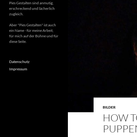
Pies Gestalten sind anmutig,
erschreckend und lächerlich
zugleich.
Aber "Pies Gestalten" ist auch
ein Name - für meine Arbeit,
für mich auf der Bühne und für
diese Seite.
Datenschutz
Impressum
BILDER
HOW T
PUPPE