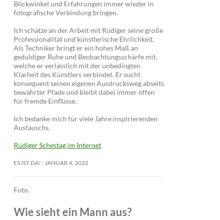
Blickwinkel und Erfahrungen immer wieder in
fotografische Verbindung bringen.
Ich schätze an der Arbeit mit Rüdiger seine große
Professionalität und künstlerische Ehrlichkeit.
Als Techniker bringt er ein hohes Maß an
geduldiger Ruhe und Beobachtungsschärfe mit,
welche er verlässlich mit der unbedingten
Klarheit des Künstlers verbindet. Er sucht
konsequent seinen eigenen Ausdrucksweg abseits
bewährter Pfade und bleibt dabei immer offen
für fremde Einflüsse.
Ich bedanke mich für viele Jahre inspirierenden
Austauschs.
Rüdiger Schestag im Internet
ES IST DA!
JANUAR 4, 2022
Foto.
Wie sieht ein Mann aus?