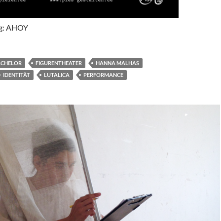
ng: AHOY
ACHELOR
FIGURENTHEATER
HANNA MALHAS
IDENTITÄT
LUTALICA
PERFORMANCE