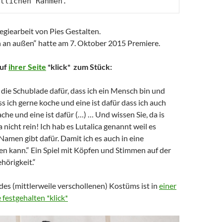
tlichen Rahmen.
 Regiearbeit von Pies Gestalten.
en an außen“ hatte am 7. Oktober 2015 Premiere.
auf
ihrer Seite
*klick* zum Stück:
 die Schublade dafür, dass ich ein Mensch bin und
ss ich gerne koche und eine ist dafür dass ich auch
e und eine ist dafür (…) … Und wissen Sie, da is
 nicht rein! Ich hab es Lutalica genannt weil es
amen gibt dafür. Damit ich es auch in eine
en kann.“ Ein Spiel mit Köpfen und Stimmen auf der
hörigkeit.“
es (mittlerweile verschollenen) Kostüms ist in
einer
 festgehalten *klick*