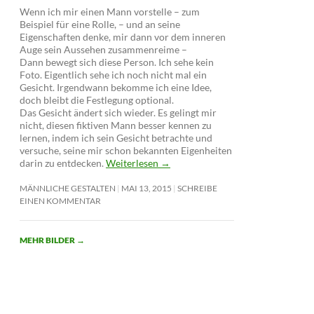
Wenn ich mir einen Mann vorstelle – zum
Beispiel für eine Rolle, – und an seine
Eigenschaften denke, mir dann vor dem inneren
Auge sein Aussehen zusammenreime –
Dann bewegt sich diese Person. Ich sehe kein
Foto. Eigentlich sehe ich noch nicht mal ein
Gesicht. Irgendwann bekomme ich eine Idee,
doch bleibt die Festlegung optional.
Das Gesicht ändert sich wieder. Es gelingt mir
nicht, diesen fiktiven Mann besser kennen zu
lernen, indem ich sein Gesicht betrachte und
versuche, seine mir schon bekannten Eigenheiten
darin zu entdecken.
Weiterlesen
→
MÄNNLICHE GESTALTEN
MAI 13, 2015
SCHREIBE
EINEN KOMMENTAR
MEHR BILDER
→