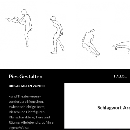
ZUM INHA
Suchen
Pies Gestalten
HALLO…
DIE GESTALTEN VON PIE
- sind Theaterwesen -
sonderbare Menschen,
zwiebelschichtige Texte,
Schlagwort-Arc
Riesen und Lichtfiguren,
Klangcharaktere, Tiere und
Räume. Alle lebendig, auf ihre
eigene Weise.