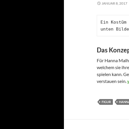
JANUAR 8, 2017
Ein Kostüm 
unten Bilde
Das Konze
Für Hanna Malha
welchem sie ihr
spielen kann. G
verstauen sein.
FIGUR
HANN