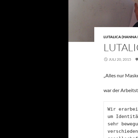
LUTALICA (HANNA
LUTALI
JULI 20, 2015
„Alles nur Mask
war der Arbeits
Wir erarbei
um Identitä
sehr bewegu
verschieden