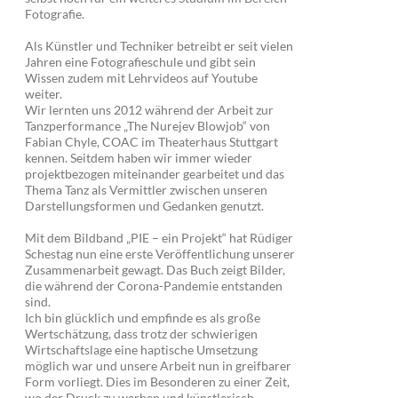
Fotografie.
Als Künstler und Techniker betreibt er seit vielen
Jahren eine Fotografieschule und gibt sein
Wissen zudem mit Lehrvideos auf Youtube
weiter.
Wir lernten uns 2012 während der Arbeit zur
Tanzperformance „The Nurejev Blowjob“ von
Fabian Chyle, COAC im Theaterhaus Stuttgart
kennen. Seitdem haben wir immer wieder
projektbezogen miteinander gearbeitet und das
Thema Tanz als Vermittler zwischen unseren
Darstellungsformen und Gedanken genutzt.
Mit dem Bildband „PIE – ein Projekt“ hat Rüdiger
Schestag nun eine erste Veröffentlichung unserer
Zusammenarbeit gewagt. Das Buch zeigt Bilder,
die während der Corona-Pandemie entstanden
sind.
Ich bin glücklich und empfinde es als große
Wertschätzung, dass trotz der schwierigen
Wirtschaftslage eine haptische Umsetzung
möglich war und unsere Arbeit nun in greifbarer
Form vorliegt. Dies im Besonderen zu einer Zeit,
wo der Druck zu werben und künstlerisch