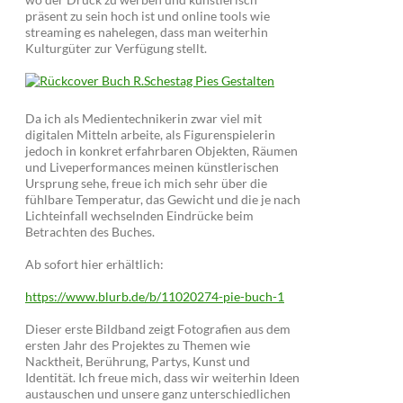
präsent zu sein hoch ist und online tools wie
streaming es nahelegen, dass man weiterhin
Kulturgüter zur Verfügung stellt.
Da ich als Medientechnikerin zwar viel mit
digitalen Mitteln arbeite, als Figurenspielerin
jedoch in konkret erfahrbaren Objekten, Räumen
und Liveperformances meinen künstlerischen
Ursprung sehe, freue ich mich sehr über die
fühlbare Temperatur, das Gewicht und die je nach
Lichteinfall wechselnden Eindrücke beim
Betrachten des Buches.
Ab sofort hier erhältlich:
https://www.blurb.de/b/11020274-pie-buch-1
Dieser erste Bildband zeigt Fotografien aus dem
ersten Jahr des Projektes zu Themen wie
Nacktheit, Berührung, Partys, Kunst und
Identität. Ich freue mich, dass wir weiterhin Ideen
austauschen und unsere ganz unterschiedlichen