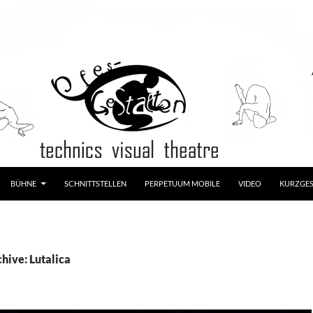
LT SPRINGEN
BÜHNE
SCHNITTSTELLEN
PERPETUUM MOBILE
VIDEO
KURZGE
hive: Lutalica