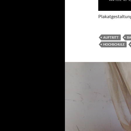
Plakatgestaltu
AUFTRITT
B
HOCHSCHULE