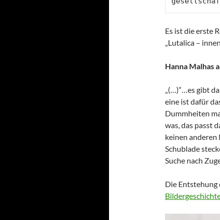
gesellschaf
Es ist die erste
„Lutalica – inn
Hanna Malhas 
„(…)“…es gibt da
eine ist dafür da
Dummheiten mach
was, das passt da
keinen anderen N
Schublade steck
Suche nach Zuge
Die Entstehung d
Bildergeschichte