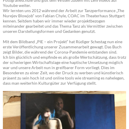
Fotografieschule und gibt sein Wissen zudem mit Lehrvideos auf
Youtube weiter.
Wir lernten uns 2012 während der Arbeit zur Tanzperformance „The
Nurejev Blowjob“ von Fabian Chyle, COAC im Theaterhaus Stuttgart
kennen. Seitdem haben wir immer wieder projektbezogen
miteinander gearbeitet und das Thema Tanz als Vermittler zwischen
unseren Darstellungsformen und Gedanken genutzt.
Mit dem Bildband „PIE – ein Projekt“ hat Rüdiger Schestag nun eine
erste Veröffentlichung unserer Zusammenarbeit gewagt. Das Buch
zeigt Bilder, die während der Corona-Pandemie entstanden sind.
Ich bin glücklich und empfinde es als große Wertschätzung, dass trotz
der schwierigen Wirtschaftslage eine haptische Umsetzung möglich
war und unsere Arbeit nun in greifbarer Form vorliegt. Dies im
Besonderen zu einer Zeit, wo der Druck zu werben und künstlerisch
präsent zu sein hoch ist und online tools wie streaming es nahelegen,
dass man weiterhin Kulturgüter zur Verfügung stellt.