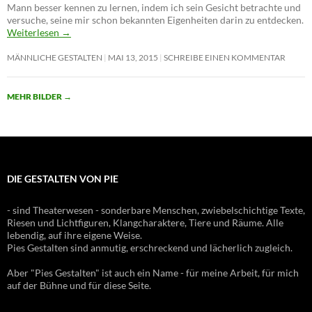
Mann besser kennen zu lernen, indem ich sein Gesicht betrachte und
versuche, seine mir schon bekannten Eigenheiten darin zu entdecken.
Weiterlesen
→
MÄNNLICHE GESTALTEN
MAI 13, 2015
SCHREIBE EINEN KOMMENTAR
MEHR BILDER
→
DIE GESTALTEN VON PIE
- sind Theaterwesen - sonderbare Menschen, zwiebelschichtige Texte,
Riesen und Lichtfiguren, Klangcharaktere, Tiere und Räume. Alle
lebendig, auf ihre eigene Weise.
Pies Gestalten sind anmutig, erschreckend und lächerlich zugleich.
Aber "Pies Gestalten" ist auch ein Name - für meine Arbeit, für mich
auf der Bühne und für diese Seite.