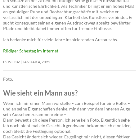
Ich schätze an der Arbeit mit Rüdiger seine große Professionalität
und künstlerische Ehrlichkeit. Als Techniker bringt er ein hohes Maß
an geduldiger Ruhe und Beobachtungsschärfe mit, welche er
verlässlich mit der unbedingten Klarheit des Künstlers verbindet. Er
sucht konsequent seinen eigenen Ausdrucksweg abseits bewährter
Pfade und bleibt dabei immer offen für fremde Einflüsse.
Ich bedanke mich für viele Jahre inspirierenden Austauschs.
Rüdiger Schestag im Internet
ES IST DA!
JANUAR 4, 2022
Foto.
Wie sieht ein Mann aus?
Wenn ich mir einen Mann vorstelle – zum Beispiel für eine Rolle, –
und an seine Eigenschaften denke, mir dann vor dem inneren Auge
sein Aussehen zusammenreime –
Dann bewegt sich diese Person. Ich sehe kein Foto. Eigentlich sehe
ich noch nicht mal ein Gesicht. Irgendwann bekomme ich eine Idee,
doch bleibt die Festlegung optional.
Das Gesicht ändert sich wieder. Es gelingt mir nicht, diesen fiktiven