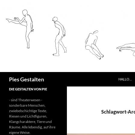
ZUM INHA
Suchen
Pies Gestalten
HALLO…
DIE GESTALTEN VON PIE
- sind Theaterwesen -
sonderbare Menschen,
zwiebelschichtige Texte,
Schlagwort-Arc
Riesen und Lichtfiguren,
Klangcharaktere, Tiere und
Räume. Alle lebendig, auf ihre
eigene Weise.