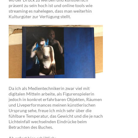
präsent zu sein hoch ist und online tools wie
streaming es nahelegen, dass man weiterhin
Kulturgüter zur Verfügung stellt.
Da ich als Medientechnikerin zwar viel mit
digitalen Mitteln arbeite, als Figurenspielerin
jedoch in konkret erfahrbaren Objekten, Räumen
und Liveperformances meinen künstlerischen
Ursprung sehe, freue ich mich sehr über die
fühlbare Temperatur, das Gewicht und die je nach
Lichteinfall wechselnden Eindrücke beim
Betrachten des Buches.