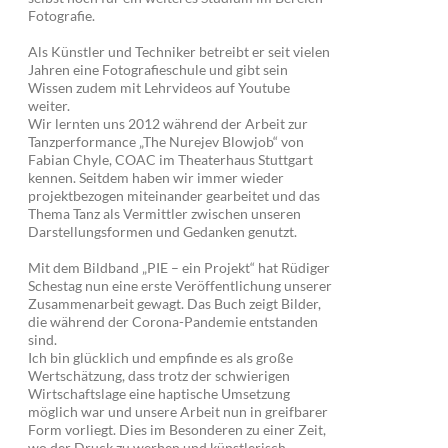
Fotografie.
Als Künstler und Techniker betreibt er seit vielen
Jahren eine Fotografieschule und gibt sein
Wissen zudem mit Lehrvideos auf Youtube
weiter.
Wir lernten uns 2012 während der Arbeit zur
Tanzperformance „The Nurejev Blowjob“ von
Fabian Chyle, COAC im Theaterhaus Stuttgart
kennen. Seitdem haben wir immer wieder
projektbezogen miteinander gearbeitet und das
Thema Tanz als Vermittler zwischen unseren
Darstellungsformen und Gedanken genutzt.
Mit dem Bildband „PIE – ein Projekt“ hat Rüdiger
Schestag nun eine erste Veröffentlichung unserer
Zusammenarbeit gewagt. Das Buch zeigt Bilder,
die während der Corona-Pandemie entstanden
sind.
Ich bin glücklich und empfinde es als große
Wertschätzung, dass trotz der schwierigen
Wirtschaftslage eine haptische Umsetzung
möglich war und unsere Arbeit nun in greifbarer
Form vorliegt. Dies im Besonderen zu einer Zeit,
wo der Druck zu werben und künstlerisch