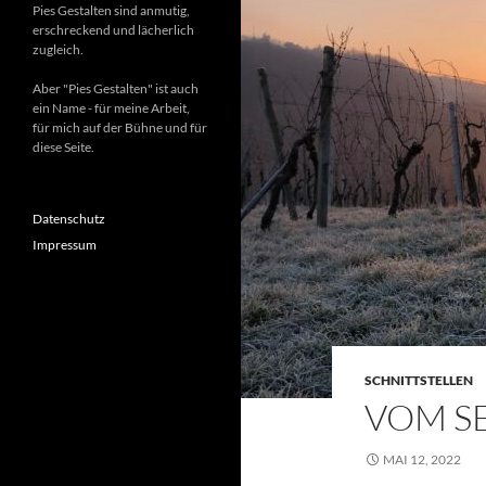
Pies Gestalten sind anmutig,
erschreckend und lächerlich
zugleich.
Aber "Pies Gestalten" ist auch
ein Name - für meine Arbeit,
für mich auf der Bühne und für
diese Seite.
Datenschutz
Impressum
SCHNITTSTELLEN
VOM SE
MAI 12, 2022