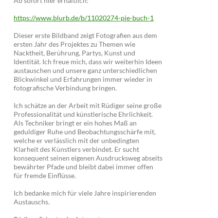
Ab sofort hier erhältlich:
https://www.blurb.de/b/11020274-pie-buch-1
Dieser erste Bildband zeigt Fotografien aus dem
ersten Jahr des Projektes zu Themen wie
Nacktheit, Berührung, Partys, Kunst und
Identität. Ich freue mich, dass wir weiterhin Ideen
austauschen und unsere ganz unterschiedlichen
Blickwinkel und Erfahrungen immer wieder in
fotografische Verbindung bringen.
Ich schätze an der Arbeit mit Rüdiger seine große
Professionalität und künstlerische Ehrlichkeit.
Als Techniker bringt er ein hohes Maß an
geduldiger Ruhe und Beobachtungsschärfe mit,
welche er verlässlich mit der unbedingten
Klarheit des Künstlers verbindet. Er sucht
konsequent seinen eigenen Ausdrucksweg abseits
bewährter Pfade und bleibt dabei immer offen
für fremde Einflüsse.
Ich bedanke mich für viele Jahre inspirierenden
Austauschs.