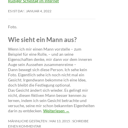
Rüdiger Schestag im Internet
ES IST DA!
JANUAR 4, 2022
Foto.
Wie sieht ein Mann aus?
Wenn ich mir einen Mann vorstelle – zum
Beispiel für eine Rolle, – und an seine
Eigenschaften denke, mir dann vor dem inneren
Auge sein Aussehen zusammenreime –
Dann bewegt sich diese Person. Ich sehe kein
Foto. Eigentlich sehe ich noch nicht mal ein
Gesicht. Irgendwann bekomme ich eine Idee,
doch bleibt die Festlegung optional.
Das Gesicht ändert sich wieder. Es gelingt mir
nicht, diesen fiktiven Mann besser kennen zu
lernen, indem ich sein Gesicht betrachte und
versuche, seine mir schon bekannten Eigenheiten
darin zu entdecken.
Weiterlesen
→
MÄNNLICHE GESTALTEN
MAI 13, 2015
SCHREIBE
EINEN KOMMENTAR