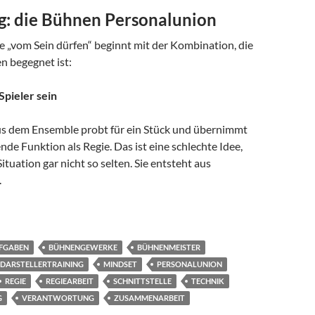
g: die Bühnen Personalunion
e „vom Sein dürfen“ beginnt mit der Kombination, die
n begegnet ist:
Spieler sein
aus dem Ensemble probt für ein Stück und übernimmt
ende Funktion als Regie. Das ist eine schlechte Idee,
ituation gar nicht so selten. Sie entsteht aus
.
 Teil 0
FGABEN
BÜHNENGEWERKE
BÜHNENMEISTER
DARSTELLERTRAINING
MINDSET
PERSONALUNION
REGIE
REGIEARBEIT
SCHNITTSTELLE
TECHNIK
G
VERANTWORTUNG
ZUSAMMENARBEIT