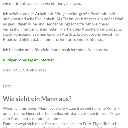
wieder in fotografische Verbindung bringen.
Ich schätze an der Arbeit mit Rüdiger seine große Professionalität
und künstlerische Ehrlichkeit. Als Techniker bringt er ein hohes Maß
an geduldiger Ruhe und Beobachtungsschärfe mit, welche er
verlässlich mit der unbedingten Klarheit des Künstlers verbindet. Er
sucht konsequent seinen eigenen Ausdrucksweg abseits bewährter
Pfade und bleibt dabei immer offen für fremde Einflüsse.
Ich bedanke mich für viele Jahre inspirierenden Austauschs.
Rüdiger Schestag im Internet
ES IST DA!
JANUAR 4, 2022
Foto.
Wie sieht ein Mann aus?
Wenn ich mir einen Mann vorstelle – zum Beispiel für eine Rolle, –
und an seine Eigenschaften denke, mir dann vor dem inneren Auge
sein Aussehen zusammenreime –
Dann bewegt sich diese Person. Ich sehe kein Foto. Eigentlich sehe