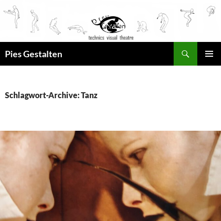
Suchen
Pies Gestalten
ZUM
PRIMÄR
INHALT
MENÜ
SPRINGEN
Schlagwort-Archive: Tanz