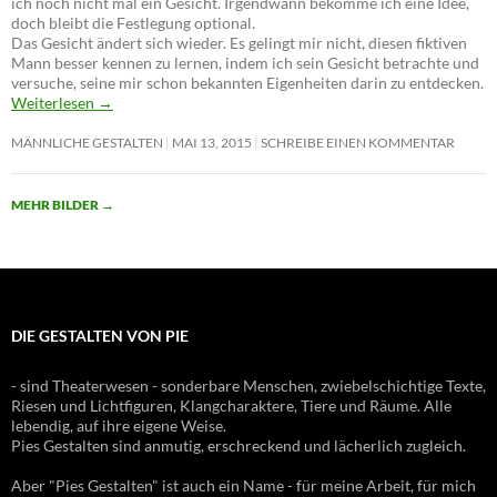
ich noch nicht mal ein Gesicht. Irgendwann bekomme ich eine Idee,
doch bleibt die Festlegung optional.
Das Gesicht ändert sich wieder. Es gelingt mir nicht, diesen fiktiven
Mann besser kennen zu lernen, indem ich sein Gesicht betrachte und
versuche, seine mir schon bekannten Eigenheiten darin zu entdecken.
Weiterlesen
→
MÄNNLICHE GESTALTEN
MAI 13, 2015
SCHREIBE EINEN KOMMENTAR
MEHR BILDER
→
DIE GESTALTEN VON PIE
- sind Theaterwesen - sonderbare Menschen, zwiebelschichtige Texte,
Riesen und Lichtfiguren, Klangcharaktere, Tiere und Räume. Alle
lebendig, auf ihre eigene Weise.
Pies Gestalten sind anmutig, erschreckend und lächerlich zugleich.
Aber "Pies Gestalten" ist auch ein Name - für meine Arbeit, für mich