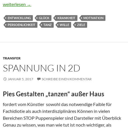
Woher Kraft?
weiterlesen
→
ENTWICKLUNG
GLÜCK
KRANKHEIT
MOTIVATION
PERSOENLICHKEIT
TANZ
WILLE
ZIELE
TRANSFER
SPANNUNG IN 2D
JANUAR 5, 2017
SCHREIBE EINEN KOMMENTAR
Pies Gestalten „tanzen“ außer Haus
fordert vom Künstler sowohl das notwendige Faible für
Fachidiotie als auch interdisziplinäres Können in vielen
Bereichen STOP Puppenspieler sind Darsteller mit Überblick
Genau zu wissen, was man wie tut ist noch wichtiger, als