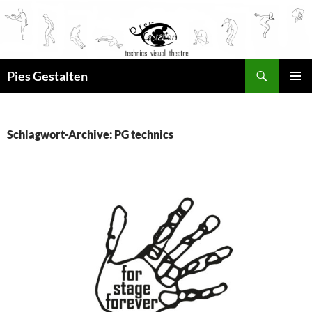
Suchen
Pies Gestalten
ZUM
PRIMÄR
INHALT
MENÜ
SPRINGEN
Schlagwort-Archive: PG technics