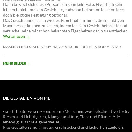
Dann bewegt sich diese Person. Ich sehe kein Foto. Eigentlich sehe
ich noch nicht mal ein Gesicht. Irgendwann bekomme ich eine Idee,
doch bleibt die Festlegung optional.
Das Gesicht ändert sich wieder. Es gelingt mir nicht, diesen fiktiven
Mann besser kennen zu lernen, indem ich sein Gesicht betrachte und
versuche, seine mir schon bekannten Eigenheiten darin zu entdecken.
Weiterlesen
→
MÄNNLICHE GESTALTEN
MAI 13, 2015
SCHREIBE EINEN KOMMENTAR
MEHR BILDER
→
DIE GESTALTEN VON PIE
- sind Theaterwesen - sonderbare Menschen, zwiebelschichtige Texte,
Riesen und Lichtfiguren, Klangcharaktere, Tiere und Räume. Alle
lebendig, auf ihre eigene Weise.
Pies Gestalten sind anmutig, erschreckend und lächerlich zugleich.