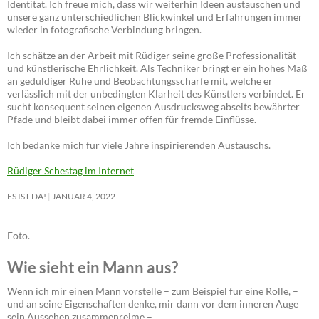
Identität. Ich freue mich, dass wir weiterhin Ideen austauschen und
unsere ganz unterschiedlichen Blickwinkel und Erfahrungen immer
wieder in fotografische Verbindung bringen.
Ich schätze an der Arbeit mit Rüdiger seine große Professionalität
und künstlerische Ehrlichkeit. Als Techniker bringt er ein hohes Maß
an geduldiger Ruhe und Beobachtungsschärfe mit, welche er
verlässlich mit der unbedingten Klarheit des Künstlers verbindet. Er
sucht konsequent seinen eigenen Ausdrucksweg abseits bewährter
Pfade und bleibt dabei immer offen für fremde Einflüsse.
Ich bedanke mich für viele Jahre inspirierenden Austauschs.
Rüdiger Schestag im Internet
ES IST DA!
JANUAR 4, 2022
Foto.
Wie sieht ein Mann aus?
Wenn ich mir einen Mann vorstelle – zum Beispiel für eine Rolle, –
und an seine Eigenschaften denke, mir dann vor dem inneren Auge
sein Aussehen zusammenreime –