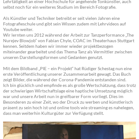
Lehrtätigkeit an einer Hochschule für angehende Tonkünstler, auch
selbst noch für ein weiteres Studium im Bereich Fotografie.
Als Künstler und Techniker betreibt er seit vielen Jahren eine
Fotografieschule und gibt sein Wissen zudem mit Lehrvideos auf
Youtube weiter.
Wir lernten uns 2012 während der Arbeit zur Tanzperformance „The
Nurejev Blowjob“ von Fabian Chyle, COAC im Theaterhaus Stuttgart
kennen. Seitdem haben wir immer wieder projektbezogen
miteinander gearbeitet und das Thema Tanz als Vermittler zwischen
unseren Darstellungsformen und Gedanken genutzt.
Mit dem Bildband „PIE – ein Projekt“ hat Rüdiger Schestag nun eine
erste Veröffentlichung unserer Zusammenarbeit gewagt. Das Buch
zeigt Bilder, die während der Corona-Pandemie entstanden sind.
Ich bin glücklich und empfinde es als große Wertschätzung, dass trotz
der schwierigen Wirtschaftslage eine haptische Umsetzung möglich
war und unsere Arbeit nun in greifbarer Form vorliegt. Dies im
Besonderen zu einer Zeit, wo der Druck zu werben und künstlerisch
präsent zu sein hoch ist und online tools wie streaming es nahelegen,
dass man weiterhin Kulturgüter zur Verfügung stellt.